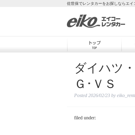
佐世保でレンタカーをお探しならエイ
ダイハツ
Ｇ･ＶＳ
Posted
2026/02/23
by
eiko_ren
filed under: