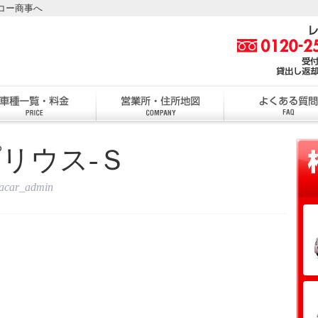
コー商事へ
リウス‐Ｓ
tacar_admin