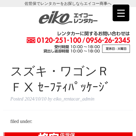
佐世保でレンタカーをお探しならエイコー商事へ
スズキ・ワゴンＲ
ＦⅩ ｾｰﾌﾃｨﾊﾟｯｹｰｼﾞ
Posted
2024/10/10
by
eiko_rentacar_admin
filed under: