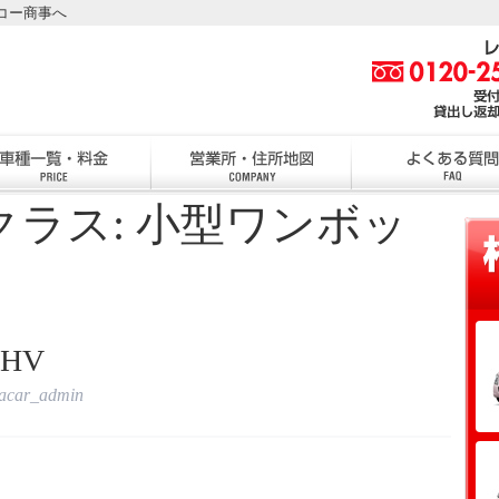
コー商事へ
クラス:
小型ワンボッ
HV
tacar_admin