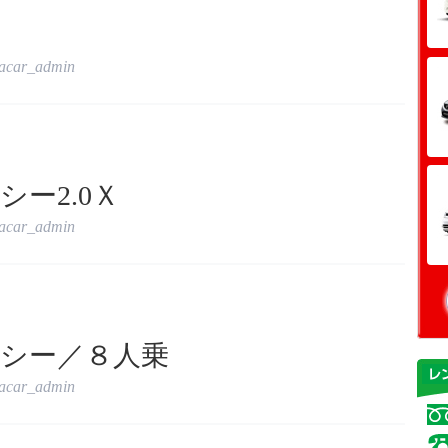
tacar_admin
ー2.0Ｘ
tacar_admin
シー／８人乗
tacar_admin