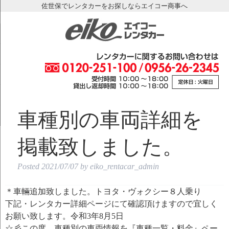
佐世保でレンタカーをお探しならエイコー商事へ
車種別の車両詳細を
掲載致しました。
Posted
2021/07/07
by
eiko_rentacar_admin
＊車輛追加致しました。トヨタ・ヴォクシー８人乗り
下記・レンタカー詳細ページにて確認頂けますので宜しく
お願い致します。令和3年8月5日
☆彡この度、車種別の車両情報を『車種一覧・料金』ペー