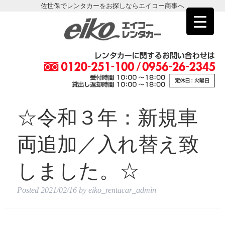
佐世保でレンタカーをお探しならエイコー商事へ
☆令和３年：新規車
両追加／入れ替え致
しました。☆
Posted
2021/02/16
by
eiko_rentacar_admin