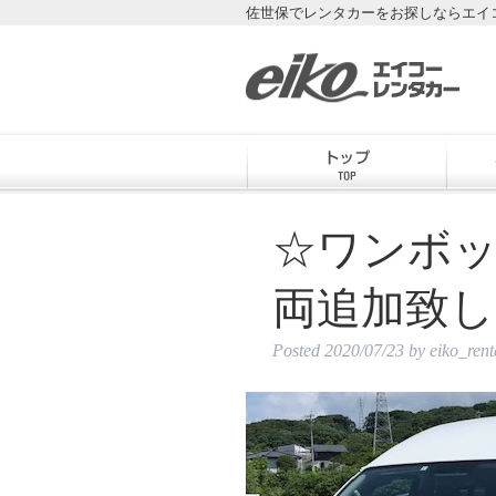
佐世保でレンタカーをお探しならエイ
☆ワンボ
両追加致
Posted
2020/07/23
by
eiko_ren